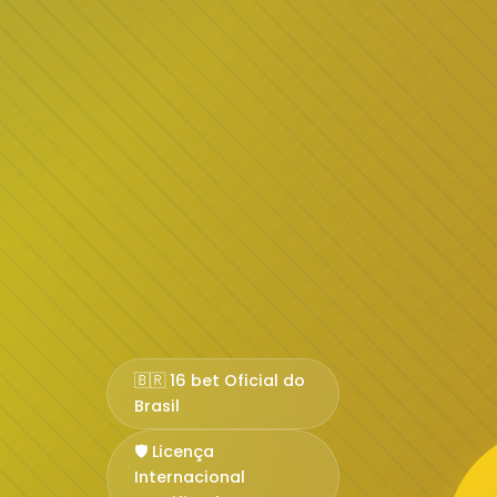
🇧🇷 16 bet Oficial do
Brasil
🛡️ Licença
Internacional