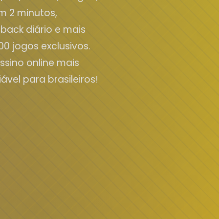
em 2 minutos,
back diário e mais
00 jogos exclusivos.
ssino online mais
ável para brasileiros!