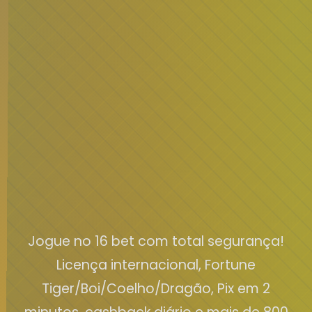
Jogue no 16 bet com total segurança!
Licença internacional, Fortune
Tiger/Boi/Coelho/Dragão, Pix em 2