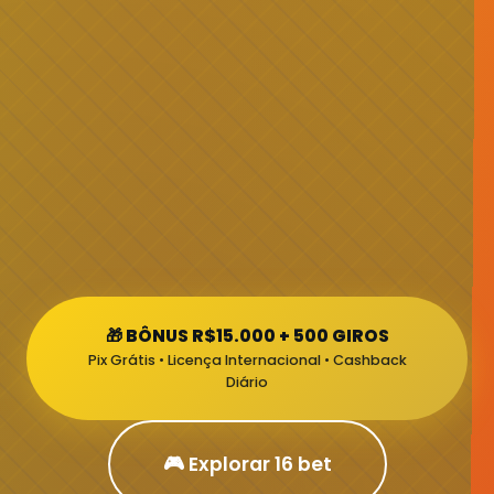
🎁 BÔNUS R$15.000 + 500 GIROS
Pix Grátis • Licença Internacional • Cashback
Diário
🎮 Explorar 16 bet