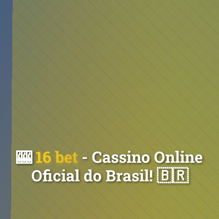
🎰
16 bet
- Cassino Online
Oficial do Brasil! 🇧🇷