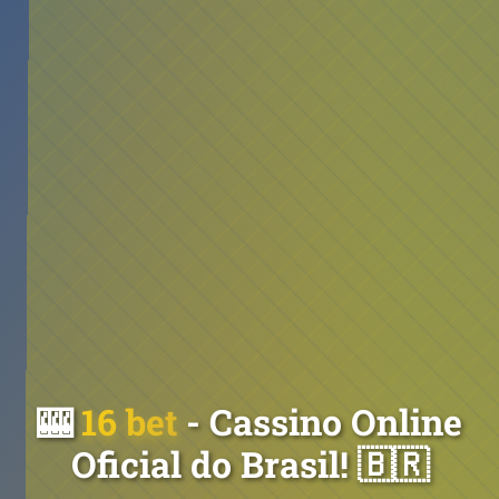
🎰
16 bet
- Cassino Online
Oficial do Brasil! 🇧🇷