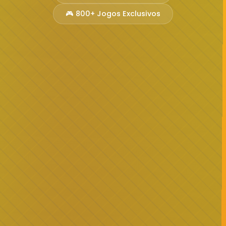
🎮 800+ Jogos Exclusivos