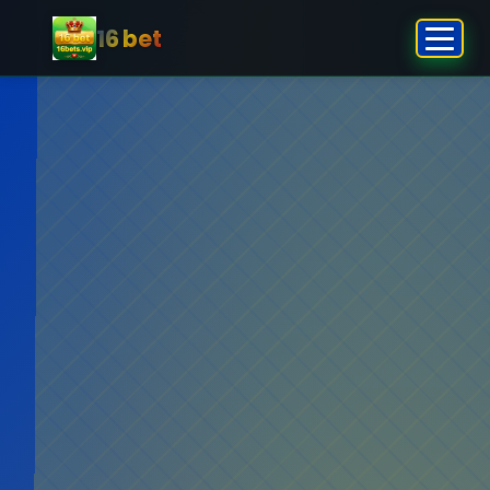
16 bet