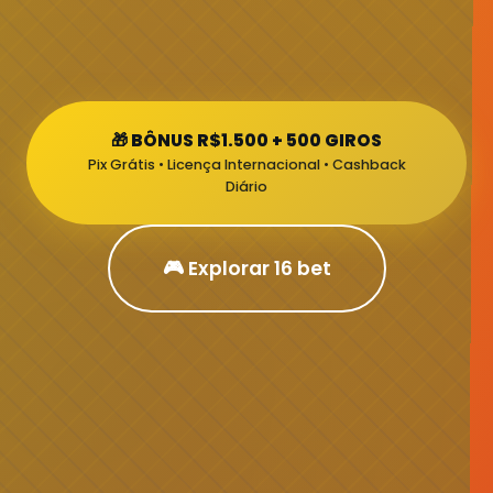
🎁 BÔNUS R$1.500 + 500 GIROS
Pix Grátis • Licença Internacional • Cashback
Diário
🎮 Explorar 16 bet