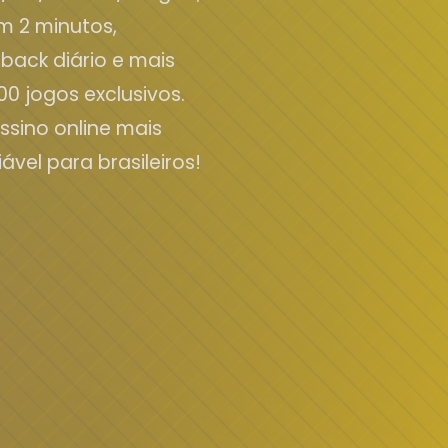
em 2 minutos,
back diário e mais
00 jogos exclusivos.
ssino online mais
ável para brasileiros!