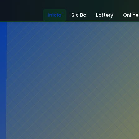
Início
Sic Bo
Lottery
Online