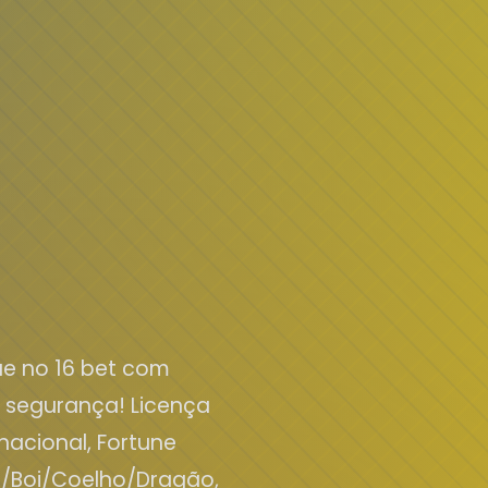
e no 16 bet com
l segurança! Licença
rnacional, Fortune
r/Boi/Coelho/Dragão,