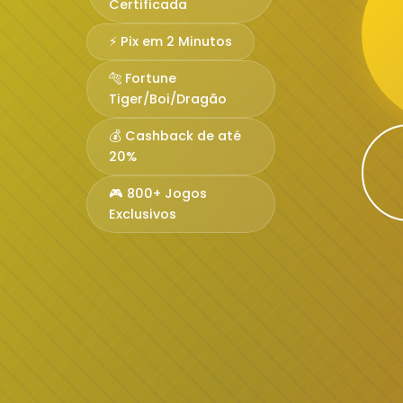
Certificada
⚡ Pix em 2 Minutos
🐅 Fortune
Tiger/Boi/Dragão
💰 Cashback de até
20%
🎮 800+ Jogos
Exclusivos