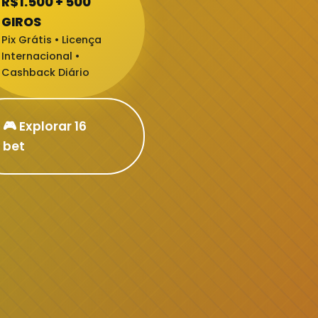
R$1.500 + 500
GIROS
Pix Grátis • Licença
Internacional •
Cashback Diário
🎮 Explorar 16
bet