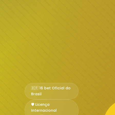
🇧🇷 16 bet Oficial do
Brasil
🛡️ Licença
Internacional