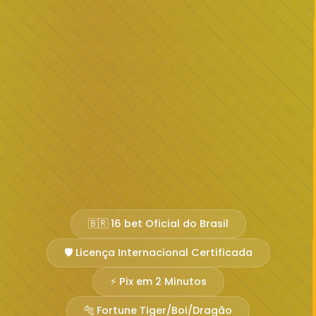
🇧🇷 16 bet Oficial do Brasil
🛡️ Licença Internacional Certificada
⚡ Pix em 2 Minutos
🐅 Fortune Tiger/Boi/Dragão