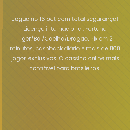
Jogue no 16 bet com total segurança!
Licença internacional, Fortune
Tiger/Boi/Coelho/Dragão, Pix em 2
minutos, cashback diário e mais de 800
jogos exclusivos. O cassino online mais
confiável para brasileiros!