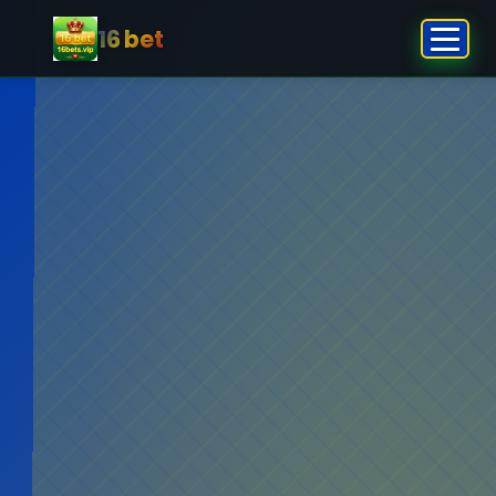
16 bet