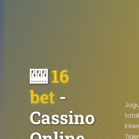
🎰
16
bet
-
Jogu
Cassino
tota
inte
Online
Tige