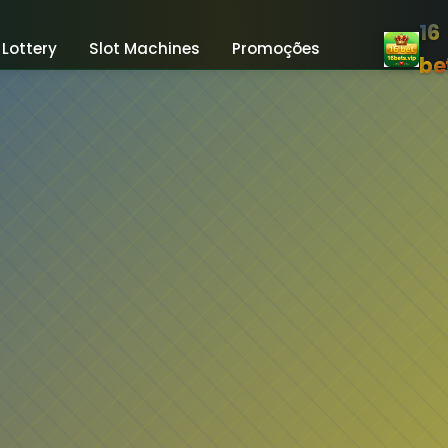
16
 Lottery
Slot Machines
Promoções
be