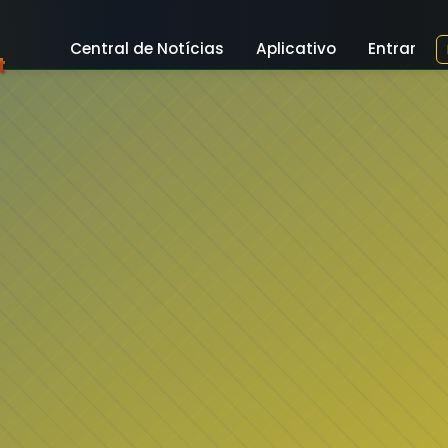
Central de Notícias
Aplicativo
Entrar
t