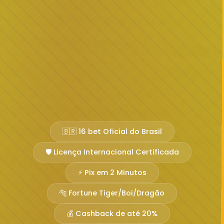
🇧🇷 16 bet Oficial do Brasil
🛡️ Licença Internacional Certificada
⚡ Pix em 2 Minutos
🐅 Fortune Tiger/Boi/Dragão
💰 Cashback de até 20%