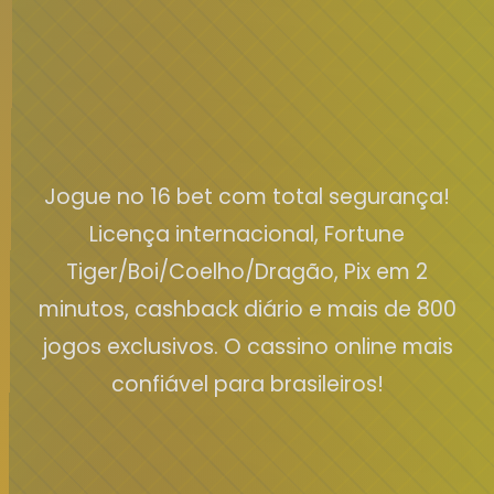
Jogue no 16 bet com total segurança!
Licença internacional, Fortune
Tiger/Boi/Coelho/Dragão, Pix em 2
minutos, cashback diário e mais de 800
jogos exclusivos. O cassino online mais
confiável para brasileiros!