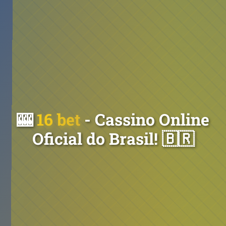
🎰
16 bet
- Cassino Online
Oficial do Brasil! 🇧🇷