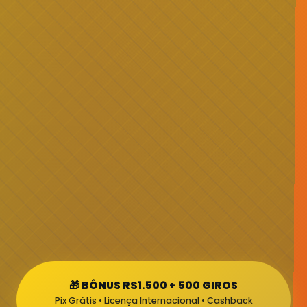
🎁 BÔNUS R$1.500 + 500 GIROS
Pix Grátis • Licença Internacional • Cashback