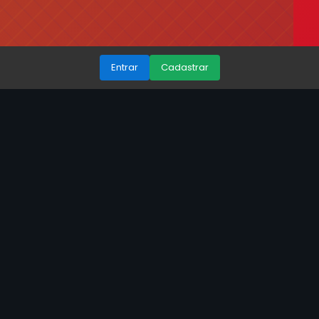
Entrar
Cadastrar
16 bet | Explorando o Mundo
de JManiaHotAsses: Um
Guia Detalhado