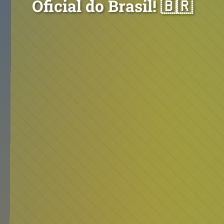
Oficial do Brasil! 🇧🇷