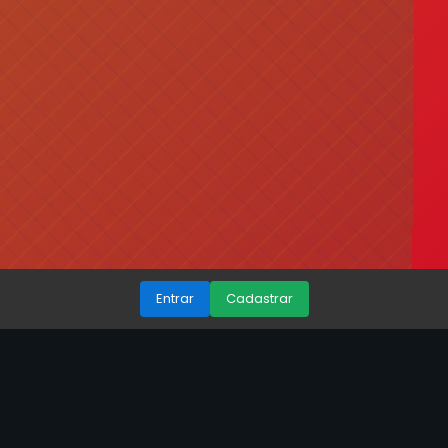
Entrar
Cadastrar