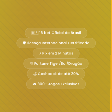
🇧🇷 16 bet Oficial do Brasil
🛡️ Licença Internacional Certificada
⚡ Pix em 2 Minutos
🐅 Fortune Tiger/Boi/Dragão
💰 Cashback de até 20%
🎮 800+ Jogos Exclusivos