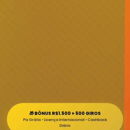
🎁 BÔNUS R$1.500 + 500 GIROS
Pix Grátis • Licença Internacional • Cashback
Diário