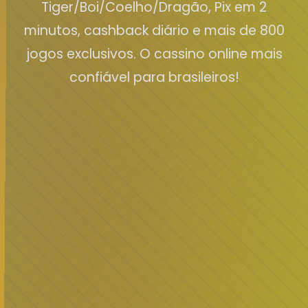
Tiger/Boi/Coelho/Dragão, Pix em 2
minutos, cashback diário e mais de 800
jogos exclusivos. O cassino online mais
confiável para brasileiros!