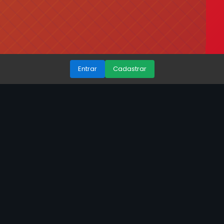
Entrar
Cadastrar
16 bet | Explorando o Mundo
de GemMiner: Uma Jornada