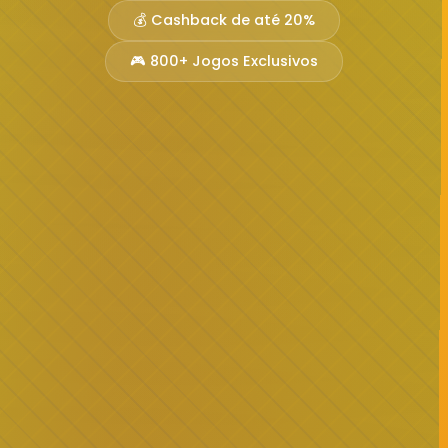
💰 Cashback de até 20%
🎮 800+ Jogos Exclusivos