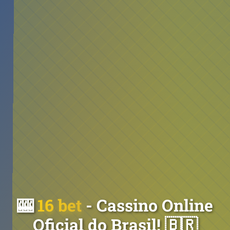
🎰
16 bet
- Cassino Online
Oficial do Brasil! 🇧🇷