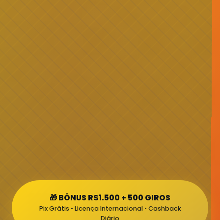
🎁 BÔNUS R$1.500 + 500 GIROS
Pix Grátis • Licença Internacional • Cashback
Diário