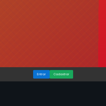
Entrar
Cadastrar