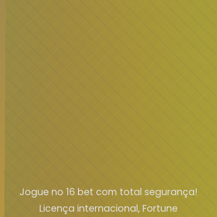
Jogue no 16 bet com total segurança!
Licença internacional, Fortune