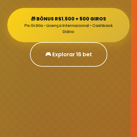
🎁 BÔNUS R$1.500 + 500 GIROS
Pix Grátis • Licença Internacional • Cashback
Diário
🎮 Explorar 16 bet