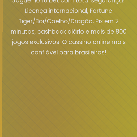
Jogue no 16 bet com total segurança!
Licença internacional, Fortune
Tiger/Boi/Coelho/Dragão, Pix em 2
minutos, cashback diário e mais de 800
jogos exclusivos. O cassino online mais
confiável para brasileiros!