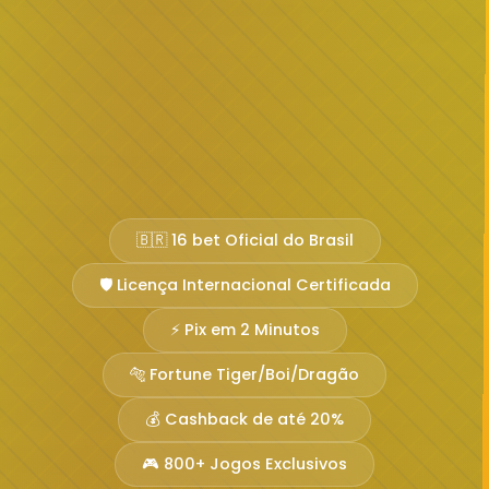
🇧🇷 16 bet Oficial do Brasil
🛡️ Licença Internacional Certificada
⚡ Pix em 2 Minutos
🐅 Fortune Tiger/Boi/Dragão
💰 Cashback de até 20%
🎮 800+ Jogos Exclusivos