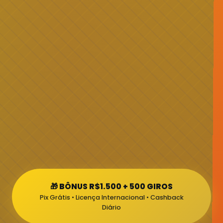
🎁 BÔNUS R$1.500 + 500 GIROS
Pix Grátis • Licença Internacional • Cashback
Diário