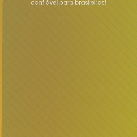
confiável para brasileiros!