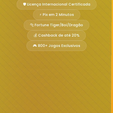
🛡️ Licença Internacional Certificada
⚡ Pix em 2 Minutos
🐅 Fortune Tiger/Boi/Dragão
💰 Cashback de até 20%
🎮 800+ Jogos Exclusivos