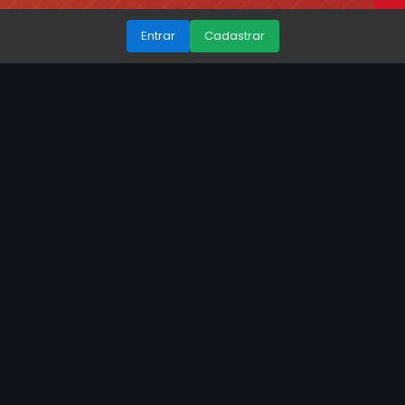
Entrar
Cadastrar
16 bet | Descubra o
Fascinante Mundo de
BubbleBeauty: Regras e
Introdução