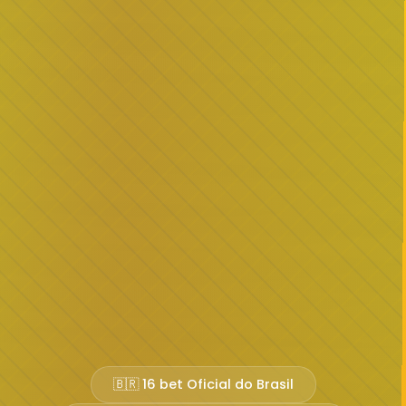
🇧🇷 16 bet Oficial do Brasil