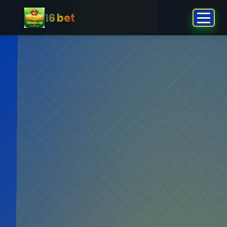
16 bet