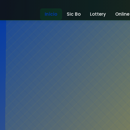
Início
Sic Bo
Lottery
Online