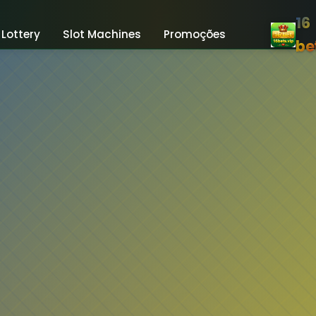
16
 Lottery
Slot Machines
Promoções
be