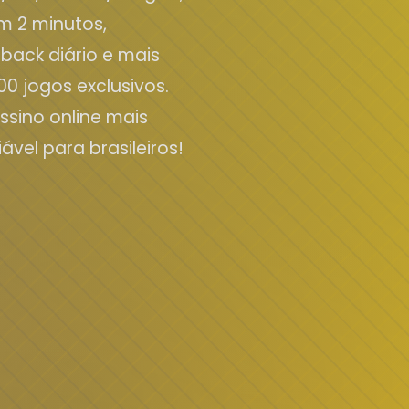
em 2 minutos,
back diário e mais
00 jogos exclusivos.
ssino online mais
ável para brasileiros!