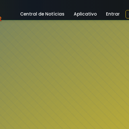
Central de Notícias
Aplicativo
Entrar
t