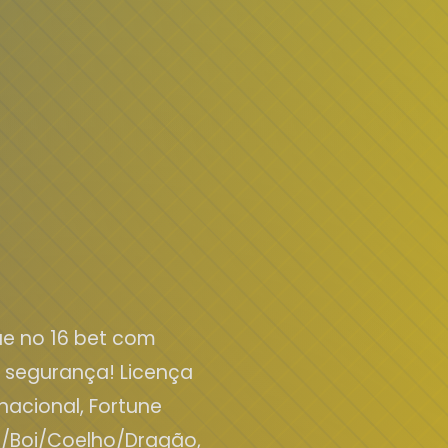
e no 16 bet com
l segurança! Licença
rnacional, Fortune
r/Boi/Coelho/Dragão,